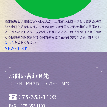
検定試験とは関係ございませんが、主催者の全日本きもの振興会が行
なう企画を紹介します。 7月19日から京都国立近代美術館で開催され
る「きもののヒミツ 友禅のうまれるところ」展に翌20日に全日本き
もの振興会が講演会付きの展覧会観覧の企画を実施します。詳しくは
こちら
をご覧ください。
NEWS LIST
お問い合わせ先
（土・日・祝日を除く１０時 ～ １６時）
075-353-1102
FAX：075-353-1103